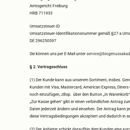
Amtsgericht Freiburg
HRB 711933
Umsatzsteuer-ID
Umsatzsteuer-Identifikationsnummer gemäß §27 a Ums
DE 296250597
Sie können uns per E-Mail unter
service@biogenussakad
§ 2. Vertragsschluss
(1) Der Kunde kann aus unserem Sortiment, insbes. Gen
Kunden mit Visa, Mastercard, American Express, Diners
noch einzufügen, zBsp. über den Button „In Warenkorb
„Zur Kasse gehen“ gibt er einen verbindlichen Antrag z
Daten jederzeit ändern und einsehen. Der Antrag kann 
diese Vertragsbedingungen akzeptiert und dadurch in 
(2) Der Anbieter schickt daraufhin dem Kunden eine aut