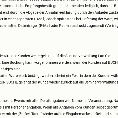
e automatische Empfangsbestätigung dokumentiert lediglich, dass die Be
t erst durch die Abgabe der Annahmeerklärung durch den Anbieter zustan
der in einer separaten E-Mail, jedoch spätestens bei Lieferung der Ware, 
uerhaften Datenträger (E-Mail oder Papierausdruck) zugesandt (Vertrag
e wird der Kunden weitergeleitet auf die Seminarverwaltung Lan Cloud.
 Eine Buchung kann vorgenommen werden, wenn der Kunden auf BUCHEN g
tätigen sind.
Butten Warenkorb betätigt wird, erscheint ein Feld, in dem der Kunde
UCHE gelangt der Kunde wieder zurück auf die Seminarverwaltungsse
e des Events mit allen Detailangaben wie: Name der Veranstaltung, Na
 Preis mit Personenangaben. Wenn alle Angaben vom Kunden selbst gep
t er mit der „Zurück Taste“ wieder auf die Eingabemaske zurück und k