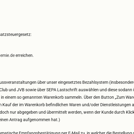
atzsteuergesetz:
emie.de
erreichen.
ussveranstaltungen über unser eingesetztes Bezahlsystem (insbesondere 
 Club und JVB sowie über SEPA Lastschrift auswählen und diese sodann ü
“ in einem so genannten Warenkorb sammeln. Über den Button „Zum War
um Kauf der im Warenkorb befindlichen Waren und/oder Dienstleistungen 
jedoch nur abgegeben und übermittelt werden, wenn der Kunde durch Kli
seinen Antrag aufgenommen hat.)
omatische Empfangsbestätigung per E-Mail zu, in welcher die Bestellung