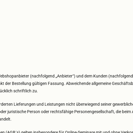
ebshopanbieter (nachfolgend „Anbieter“) und dem Kunden (nachfolgend 
kt der Bestellung gültigen Fassung. Abweichende allgemeine Geschäftsb
cklich schriftlich zu.
orderten Lieferungen und Leistungen nicht überwiegend seiner gewerblich
der juristische Person oder rechtsfähige Personengesellschaft, die beim
andelt.
n (AGB´s) gelten insbesondere für Online-Seminare mit und ohne Verkos